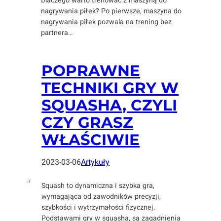
Dlaczego warto trenować z maszyną do
nagrywania piłek? Po pierwsze, maszyna do
nagrywania piłek pozwala na trening bez
partnera…
POPRAWNE
TECHNIKI GRY W
SQUASHA, CZYLI
CZY GRASZ
WŁAŚCIWIE
2023-03-06
Artykuły
Squash to dynamiczna i szybka gra,
wymagająca od zawodników precyzji,
szybkości i wytrzymałości fizycznej.
Podstawami gry w squasha, są zagadnienia