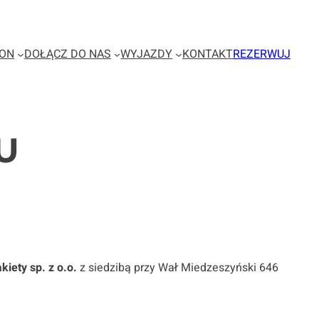
ION
DOŁĄCZ DO NAS
WYJAZDY
KONTAKT
REZERWUJ
U
kiety sp. z o.o.
z siedzibą przy Wał Miedzeszyński 646