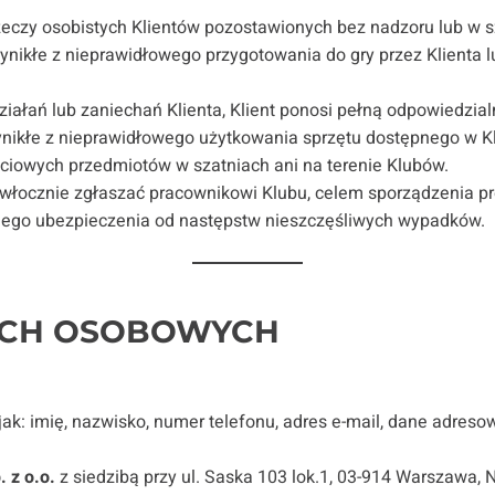
rzeczy osobistych Klientów pozostawionych bez nadzoru lub w 
ynikłe z nieprawidłowego przygotowania do gry przez Klienta 
ałań lub zaniechań Klienta, Klient ponosi pełną odpowiedzia
ynikłe z nieprawidłowego użytkowania sprzętu dostępnego w K
iowych przedmiotów w szatniach ani na terenie Klubów.
zwłocznie zgłaszać pracownikowi Klubu, celem sporządzenia pr
wnego ubezpieczenia od następstw nieszczęśliwych wypadków.
NYCH OSOBOWYCH
ak: imię, nazwisko, numer telefonu, adres e-mail, dane adresow
. z o.o.
z siedzibą przy ul. Saska 103 lok.1, 03-914 Warszawa,