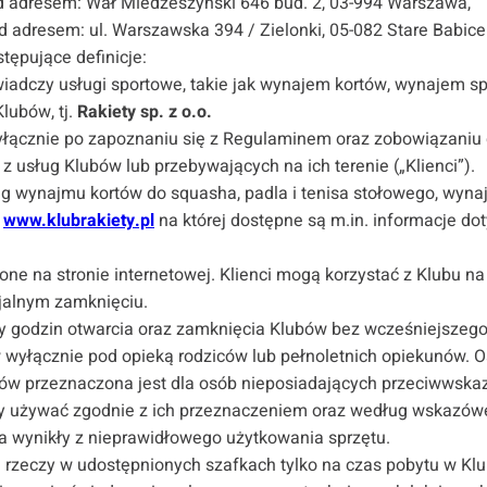
d adresem: Wał Miedzeszyński 646 bud. 2, 03-994 Warszawa,
d adresem: ul. Warszawska 394 / Zielonki, 05-082 Stare Babice
ępujące definicje:
wiadczy usługi sportowe, takie jak wynajem kortów, wynajem sp
lubów, tj.
Rakiety sp. z o.o.
wyłącznie po zapoznaniu się z Regulaminem oraz zobowiązaniu 
 usług Klubów lub przebywających na ich terenie („Klienci”).
ug wynajmu kortów do squasha, padla i tenisa stołowego, wyna
m
www.klubrakiety.pl
na której dostępne są m.in. informacje do
ne na stronie internetowej. Klienci mogą korzystać z Klubu na
cjalnym zamknięciu.
y godzin otwarcia oraz zamknięcia Klubów bez wcześniejszego
 wyłącznie pod opieką rodziców lub pełnoletnich opiekunów. O
bów przeznaczona jest dla osób nieposiadających przeciwwska
ży używać zgodnie z ich przeznaczeniem oraz według wskazówek
a wynikły z nieprawidłowego użytkowania sprzętu.
rzeczy w udostępnionych szafkach tylko na czas pobytu w Klu