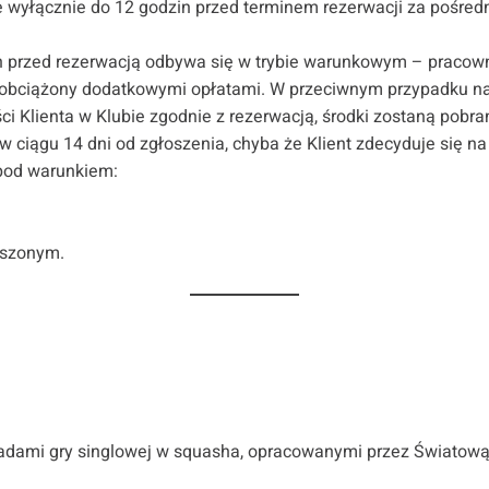
 wyłącznie do 12 godzin przed terminem rezerwacji za pośredn
n przed rezerwacją odbywa się w trybie warunkowym – pracow
e obciążony dodatkowymi opłatami. W przeciwnym przypadku nal
i Klienta w Klubie zgodnie z rezerwacją, środki zostaną pobra
 ciągu 14 dni od zgłoszenia, chyba że Klient zdecyduje się na
 pod warunkiem:
ruszonym.
sadami gry singlowej w squasha, opracowanymi przez Światową