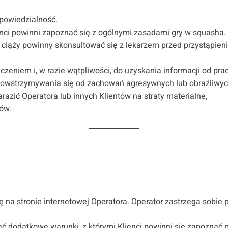
dpowiedzialność.
ienci powinni zapoznać się z ogólnymi zasadami gry w squasha
 ciąży powinny skonsultować się z lekarzem przed przystąpieni
czeniem i, w razie wątpliwości, do uzyskania informacji od pra
z powstrzymywania się od zachowań agresywnych lub obraźliwyc
zić Operatora lub innych Klientów na straty materialne,
bów.
ę na stronie internetowej Operatora. Operator zastrzega sobi
dodatkowe warunki, z którymi Klienci powinni się zapoznać pr