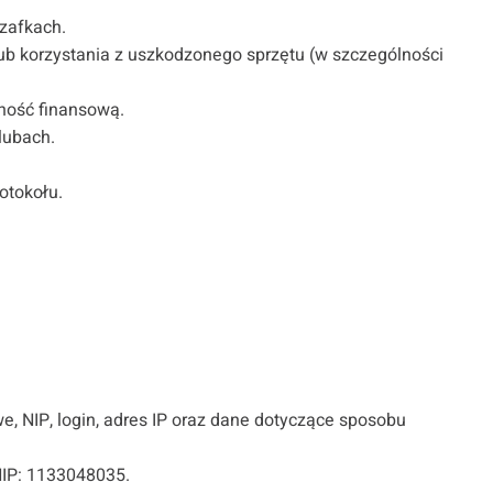
szafkach.
lub korzystania z uszkodzonego sprzętu (w szczególności
lność finansową.
lubach.
otokołu.
e, NIP, login, adres IP oraz dane dotyczące sposobu
 NIP: 1133048035.