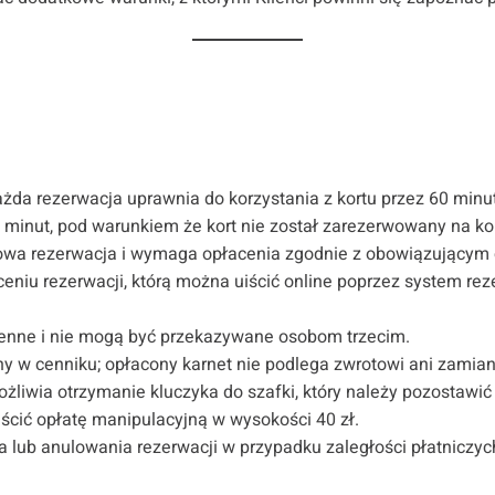
a rezerwacja uprawnia do korzystania z kortu przez 60 minut,
inut, pod warunkiem że kort nie został zarezerwowany na kole
nowa rezerwacja i wymaga opłacenia zgodnie z obowiązującym
ceniu rezerwacji, którą można uiścić online poprzez system rez
mienne i nie mogą być przekazywane osobom trzecim.
y w cenniku; opłacony karnet nie podlega zwrotowi ani zamian
liwia otrzymanie kluczyka do szafki, który należy pozostawi
uiścić opłatę manipulacyjną w wysokości 40 zł.
lub anulowania rezerwacji w przypadku zaległości płatniczych