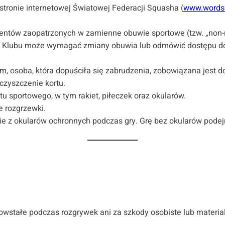
tronie internetowej Światowej Federacji Squasha (
www.words
lientów zaopatrzonych w zamienne obuwie sportowe (tzw. „non-m
 Klubu może wymagać zmiany obuwia lub odmówić dostępu do ko
, osoba, która dopuściła się zabrudzenia, zobowiązana jest d
czyszczenie kortu.
u sportowego, w tym rakiet, piłeczek oraz okularów.
e rozgrzewki.
ie z okularów ochronnych podczas gry. Grę bez okularów pode
owstałe podczas rozgrywek ani za szkody osobiste lub materi