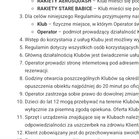
RAKIETY AEROSQUASH
– Klub mieści się po
RAKIETY STARE BABICE
– Klub mieści się po
Dla celów niniejszego Regulaminu przyjmujemy nast
Klub
– fizyczne miejsce, w którym Operator ś
Operator
– podmiot prowadzący działalność K
Wstęp do korzystania z usług Klubu jest możliwy 
Regulamin dotyczy wszystkich osób korzystających z
Główną działalnością Klubów jest świadczenie usł
Operator prowadzi stronę internetową pod adrese
rezerwacji.
Godziny otwarcia poszczególnych Klubów są określo
opuszczenia obiektu najpóźniej do 20 minut po ofi
Operator zastrzega sobie prawo do dowolnej zmian
Dzieci do lat 12 mogą przebywać na terenie Klubów
wyłącznie za pisemną zgodą opiekuna. Oferta Klu
Sprzęt i urządzenia znajdujące się w Klubach nale
odpowiedzialności za uszczerbek na zdrowiu Klient
Klient zobowiązany jest do przechowywania swoich 