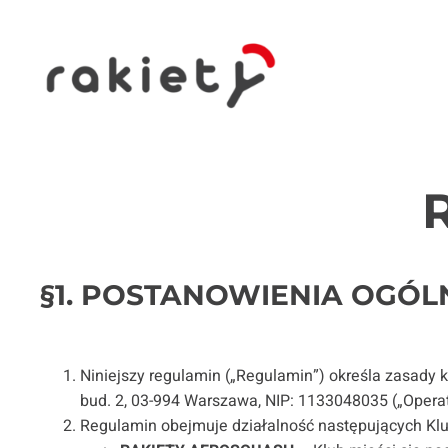
Przejdź
do
treści
§1. POSTANOWIENIA OGÓL
Niniejszy regulamin („Regulamin”) określa zasady
bud. 2, 03-994 Warszawa, NIP: 1133048035 („Operat
Regulamin obejmuje działalność następujących Kl