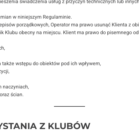
szenia świadczenia usług z przyczyn technicznych lub innych 
zmian w niniejszym Regulaminie.
episów porządkowych, Operator ma prawo usunąć Klienta z obi
k Klubu obecny na miejscu. Klient ma prawo do pisemnego odwo
ch,
a także wstępu do obiektów pod ich wpływem,
ycji,
h naczyniach,
oraz ścian.
YSTANIA Z KLUBÓW