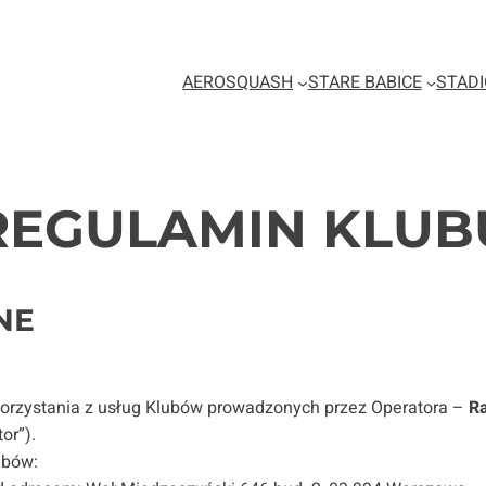
AEROSQUASH
STARE BABICE
STAD
REGULAMIN KLUB
NE
 korzystania z usług Klubów prowadzonych przez Operatora –
Ra
or”).
ubów: